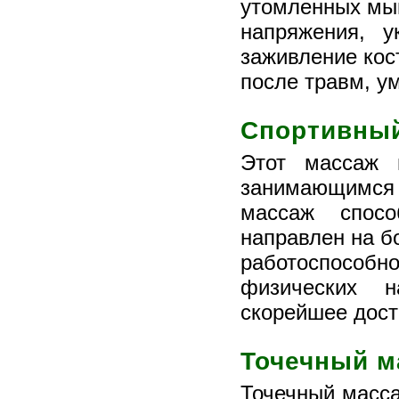
утомленных мыш
напряжения, у
заживление кост
после травм, у
Спортивны
Этот массаж 
занимающимс
массаж спосо
направлен на б
работоспособн
физических н
скорейшее дос
Точечный м
Точечный масса