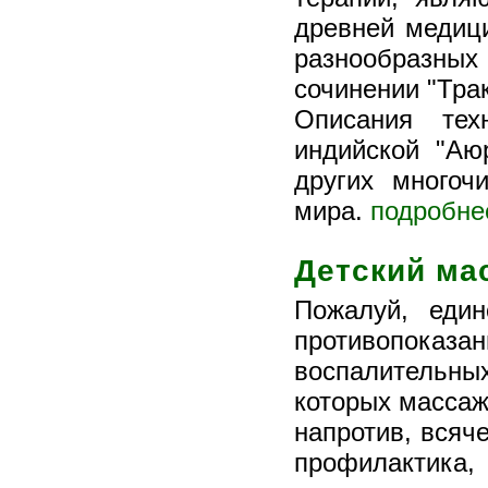
древней медиц
разнообразны
сочинении "Тра
Описания те
индийской "Аю
других многоч
мира.
подробнее
Детский ма
Пожалуй, еди
противопоказан
воспалительных
которых массаж
напротив, всяче
профилактика,