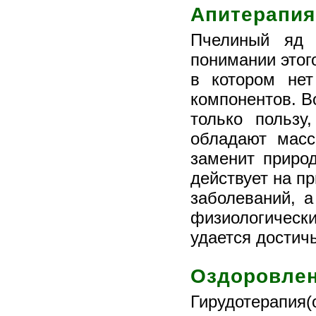
Апитерапия
Пчелиный яд 
понимании этого
в котором нет
компонентов. В
только пользу
обладают масс
заменит приро
действует на п
заболеваний, а
физиологически
удается достич
Оздоровлен
Гирудотерапия(