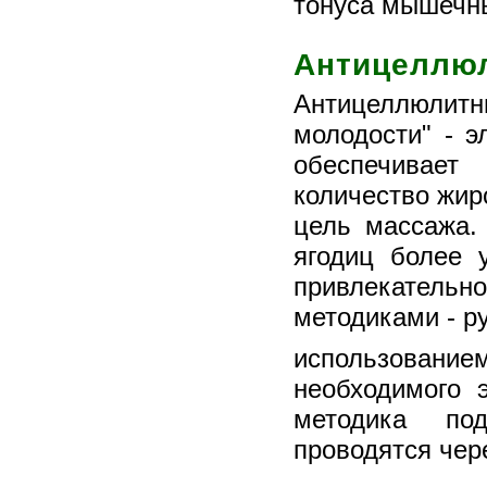
тонуса мышечн
Антицеллю
Антицеллюлит
молодости" - э
обеспечивает
количество жир
цель массажа.
ягодиц более 
привлекатель
методиками - р
использовани
необходимого 
методика по
проводятся чер