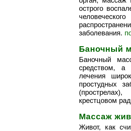
орган, массаж
острого воспал
человеческо
распростран
заболевания.
п
Баночный 
Баночный мас
средством, а
лечения широк
простудных за
(прострелах),
крестцовом рад
Массаж жив
Живот, как счи