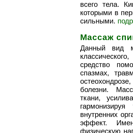
всего тела. К
которыми в пер
сильными.
подр
Массаж сп
Данный вид м
классического,
средство пом
спазмах, трав
остеохондроз
болезни. Мас
ткани, усилив
гармонизируя
внутренних ор
эффект. Име
физическую наг