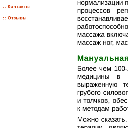
нормализации п
:: Контакты
процессов ре
восстанавлив
:: Отзывы
работоспособно
массажа включа
массаж ног, ма
Мануальная
Более чем 100-
медицины в п
выраженную т
грубого силово
и толчков, обе
к методам рабо
Можно сказать
терапии, явля