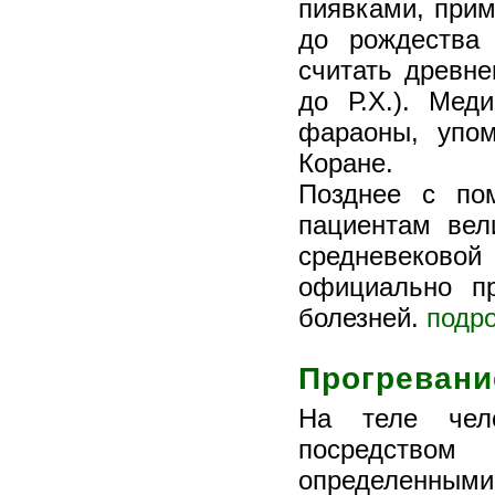
пиявками, прим
до рождества 
считать древне
до Р.Х.). Мед
фараоны, упо
Коране.
Позднее с по
пациентам вел
средневековой
официально п
болезней.
подро
Прогревани
На теле чело
посредством
определенными 